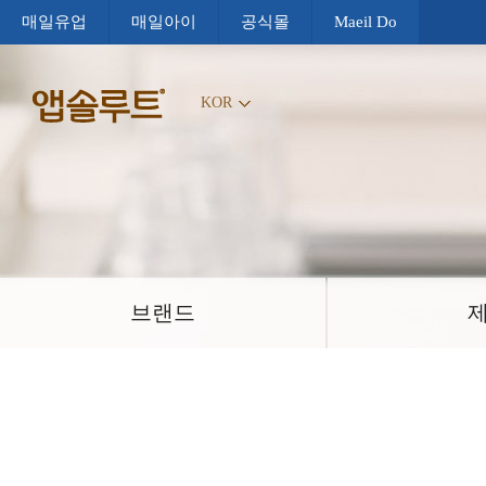
매일유업
매일아이
공식몰
Maeil Do
KOR
브랜드