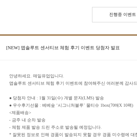
진행중 이벤트
[NEW] 앱솔루트 센서티브 체험 후기 이벤트 당첨자 발표
안녕하세요
.
매일유업입니다
.
앱솔루트 센서티브 체험 후기 이벤트에 참여해주신 여러분께 감사
● 당첨자 안내
: 1
월
31
일
(
수
)
개별 문자
(LMS)
발송
● 우수후기선물
:
베베숲
‘
시그니처블루
’
물티슈
1box(70
매
X 10
팩
)
<
제품배송
>
-
금주 내 순차 발송
-
체험 제품 발송 드린 주소로 발송될 예정입니다
.
*
잘못된 정보로 인해 경품이 발송되지 못할 경우 경품 미수령에 대