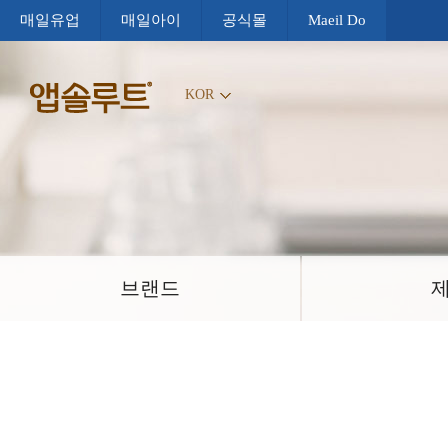
매일유업
매일아이
공식몰
Maeil Do
KOR
브랜드