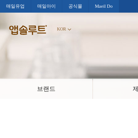
매일유업
매일아이
공식몰
Maeil Do
KOR
브랜드