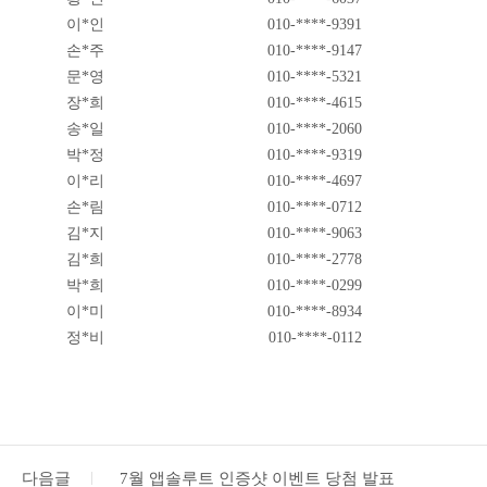
이*인
010-****-9391
손*주
010-****-9147
문*영
010-****-5321
장*희
010-****-4615
송*일
010-****-2060
박*정
010-****-9319
이*리
010-****-4697
손*림
010-****-0712
김*지
010-****-9063
김*희
010-****-2778
박*희
010-****-0299
이*미
010-****-8934
정*비
010-****-0112
다음글
7월 앱솔루트 인증샷 이벤트 당첨 발표