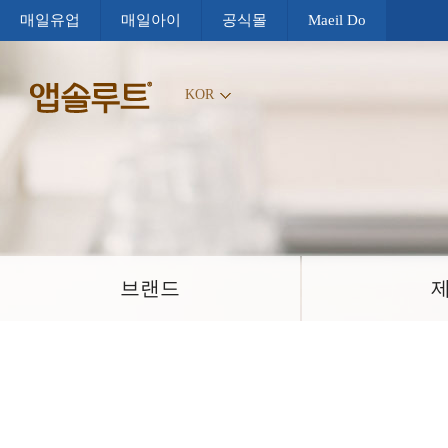
매일유업
매일아이
공식몰
Maeil Do
KOR
브랜드