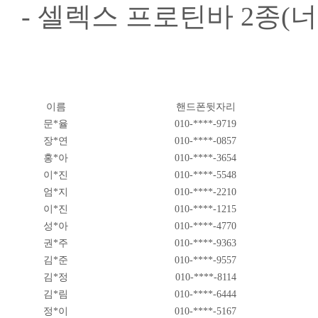
- 셀렉스 프로틴바 2종(너
​
이름
핸드폰뒷자리
문*율
010-****-9719
장*연
010-****-0857
홍*아
010-****-3654
이*진
010-****-5548
엄*지
010-****-2210
이*진
010-****-1215
성*아
010-****-4770
권*주
010-****-9363
김*준
010-****-9557
김*정
010-****-8114
김*림
010-****-6444
정*이
010-****-5167