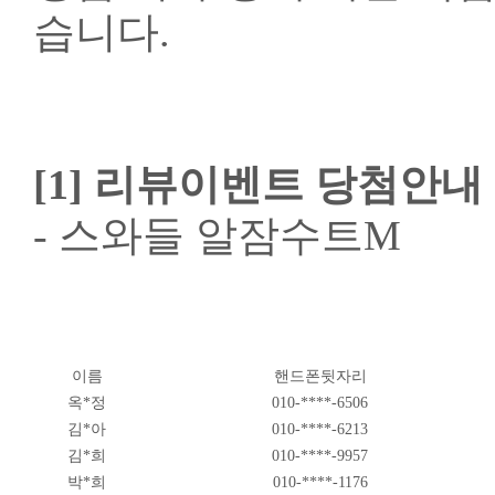
습니다.
[1] 리뷰이벤트 당첨안내
- 스와들 알잠수트M​​
이름
핸드폰뒷자리​
옥*정
010-****-6506
김*아
010-****-6213
김*희
010-****-9957
박*희
010-****-1176